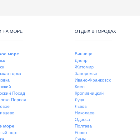
 НА МОРЕ
ОТДЫХ В ГОРОДАХ
кое море
Винница
нск
Днепр
ск
Житомир
ская горка
Запорожье
ловка
Ивано-Франковск
рский
Киев
рский Посад
Кропивницкий
овка Первая
Луцк
ковое
Львов
ивцево
Николаев
Одесса
е море
Полтава
ный порт
Ровно
ка
Сумы