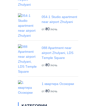
054-1 Studio apartment
near airport Zhulyani
₴0
от
/ночь
088 Apartment near
airport Zhulyani, LDS
Tеmple Square
₴0
от
/ночь
1 квартира Осокорки
₴0
от
/ночь
КАТЕГОРИИ