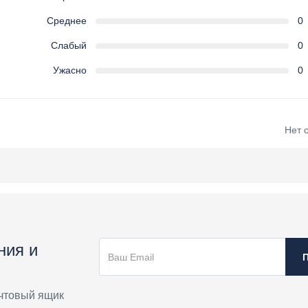
Среднее
0
Слабый
0
Ужасно
0
Нет 
ния и
чтовый ящик