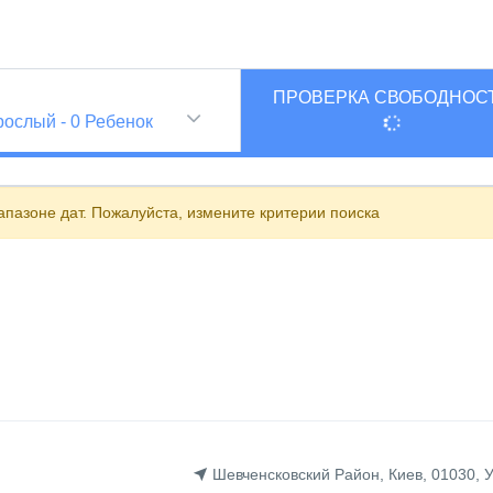
ПРОВЕРКА СВОБОДНОС
и
рослый
-
0
Ребенок
пазоне дат. Пожалуйста, измените критерии поиска
Шевченсковский Район, Киев, 01030, 