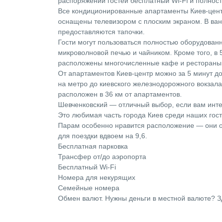
распоряжении гостей бесплатный Wi-Fi и полнос
Все кондиционированные апартаменты Киев-цент
оснащены телевизором с плоским экраном. В ван
предоставляются тапочки.
Гости могут пользоваться полностью оборудованн
микроволновой печью и чайником. Кроме того, в 
расположены многочисленные кафе и рестораны
От апартаментов Киев-центр можно за 5 минут д
на метро до киевского железнодорожного вокзала
расположен в 36 км от апартаментов.
Шевченковский — отличный выбор, если вам инте
Это любимая часть города Киев среди наших гос
Парам особенно нравится расположение — они о
для поездки вдвоем на 9,6.
Бесплатная парковка
Трансфер от/до аэропорта
Бесплатный Wi-Fi
Номера для некурящих
Семейные номера
Обмен валют. Нужны деньги в местной валюте? З