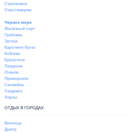
Стрелковое
Счастливцево
Черное море
Железный порт
Грибовка
Затока
Каролино-Бугаз
Коблево
Курортное
Лазурное
Очаков
Приморское
Санжейка
Скадовск
Хорлы
ОТДЫХ В ГОРОДАХ
Винница
Днепр