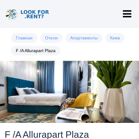
Главная
Отели
Апартаменты
Киев
F /A Allurapart Plaza
F /A Allurapart Plaza