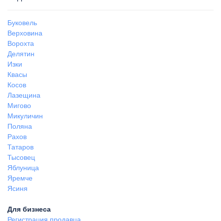
Буковель
Верховина
Ворохта
Делятин
Изки
Квасы
Косов
Лазещина
Мигово
Микуличин
Поляна
Рахов
Татаров
Тысовец
Яблуница
Яремче
Ясиня
Для бизнеса
Регистрация продавца