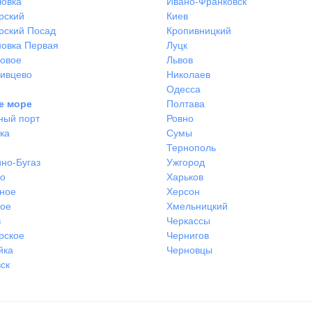
ловка
Ивано-Франковск
рский
Киев
рский Посад
Кропивницкий
овка Первая
Луцк
ковое
Львов
ивцево
Николаев
Одесса
е море
Полтава
ный порт
Ровно
ка
Сумы
Тернополь
но-Бугаз
Ужгород
во
Харьков
ное
Херсон
ное
Хмельницкий
в
Черкассы
рское
Чернигов
йка
Черновцы
ск