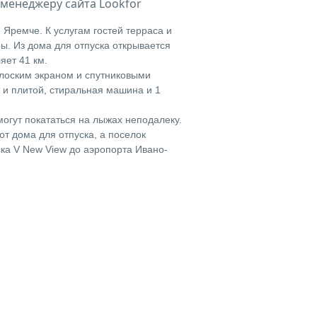
менеджеру сайта Lookfor
 Яремче. К услугам гостей терраса и
ры. Из дома для отпуска открывается
яет 41 км.
 плоским экраном и спутниковыми
 и плитой, стиральная машина и 1
могут покататься на лыжах неподалеку.
от дома для отпуска, а поселок
ска V New View до аэропорта Ивано-