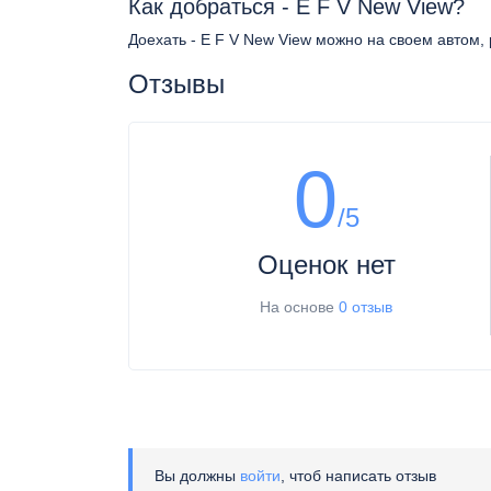
Как добраться - E F V New View?
Доехать - E F V New View можно на своем автом, 
Отзывы
0
/5
Оценок нет
На основе
0 отзыв
Вы должны
войти
, чтоб написать отзыв