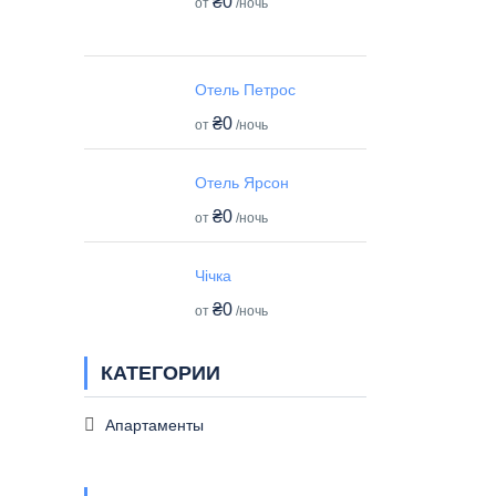
₴0
от
/ночь
Отель Петрос
₴0
от
/ночь
Отель Ярсон
₴0
от
/ночь
Чічка
₴0
от
/ночь
КАТЕГОРИИ
Апартаменты