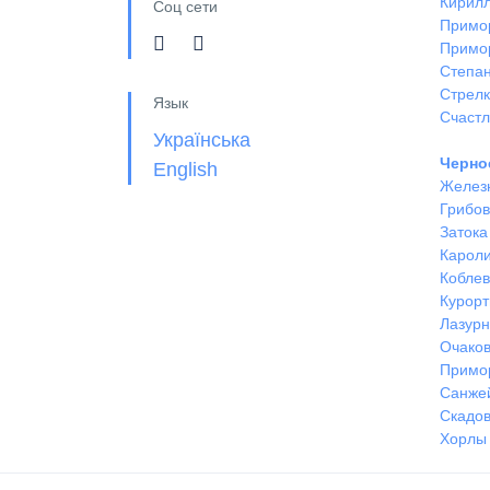
Кирил
Соц сети
Примо
Примо
Степан
Стрел
Язык
Счастл
Українська
Черно
English
Желез
Грибов
Затока
Кароли
Кобле
Курорт
Лазур
Очако
Примо
Санже
Скадов
Хорлы