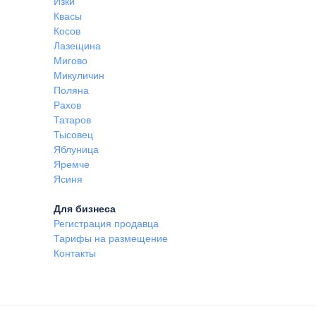
Изки
Квасы
Косов
Лазещина
Мигово
Микуличин
Поляна
Рахов
Татаров
Тысовец
Яблуница
Яремче
Ясиня
Для бизнеса
Регистрация продавца
Тарифы на размещение
Контакты