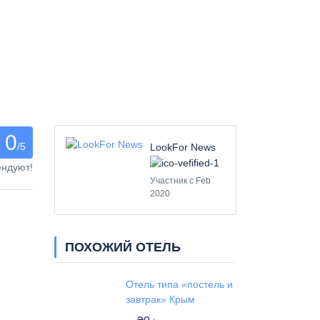
0
/5
LookFor News
ендуют!
Участник с Feb
2020
ПОХОЖИЙ ОТЕЛЬ
Отель типа «постель и
завтрак» Крым