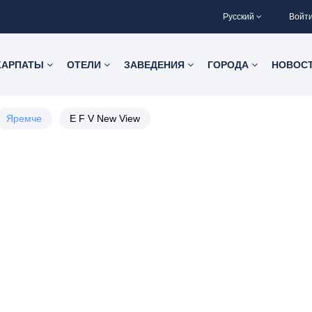
Русский
Войт
КАРПАТЫ
ОТЕЛИ
ЗАВЕДЕНИЯ
ГОРОДА
НОВОС
Яремче
E F V New View