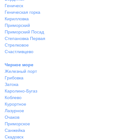
Геническ
Геническая горка
Кирилловка
Приморский
Приморский Посад
Степановка Первая
Стрелковое
Счастливцево
Черное море
Железный порт
Грибовка
Затока
Каролино-Бугаз
Коблево
Курортное
Лазурное
Очаков
Приморское
Санжейка
Скадовск