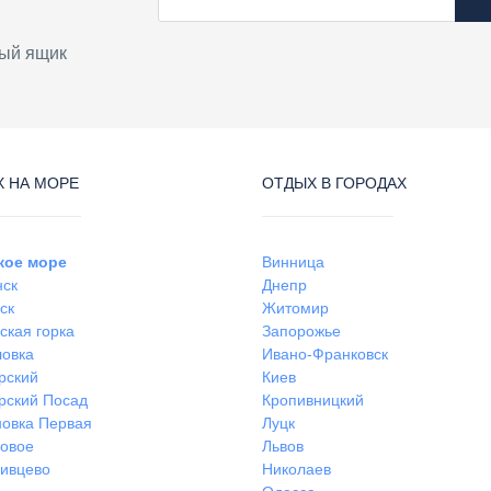
ый ящик
 НА МОРЕ
ОТДЫХ В ГОРОДАХ
кое море
Винница
нск
Днепр
ск
Житомир
ская горка
Запорожье
ловка
Ивано-Франковск
рский
Киев
рский Посад
Кропивницкий
овка Первая
Луцк
ковое
Львов
ивцево
Николаев