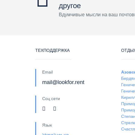
другое
Вдумчивые мысли на ваш почтов
ТЕХПОДДЕРЖКА
ОТДЫХ
Email
Азовс
Бердя
mail@lookfor.rent
Гениче
Гениче
Кирил
Соц сети
Примо
Примо
Степан
Стрел
Язык
Счастл