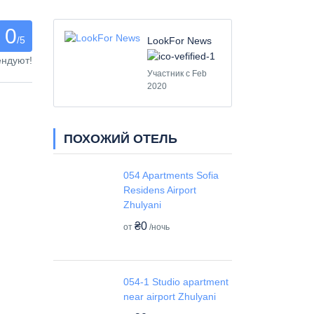
0
/5
LookFor News
ендуют!
Участник с Feb
2020
ПОХОЖИЙ ОТЕЛЬ
054 Apartments Sofia
Residens Airport
Zhulyani
₴0
от
/ночь
054-1 Studio apartment
near airport Zhulyani