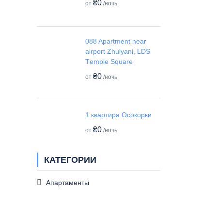
₴0
от
/ночь
088 Apartment near
airport Zhulyani, LDS
Tеmple Square
₴0
от
/ночь
1 квартира Осокорки
₴0
от
/ночь
КАТЕГОРИИ
Апартаменты