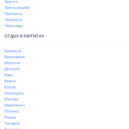
Херсон
Хмельницкий
Черкассы
Чернигов
Черновцы
ОТДЫХ В КАРПАТАХ
Буковель
Верховина
Ворохта
Делятин
Изки
Квасы
Косов
Лазещина
Мигово
Микуличин
Поляна
Рахов
Татаров