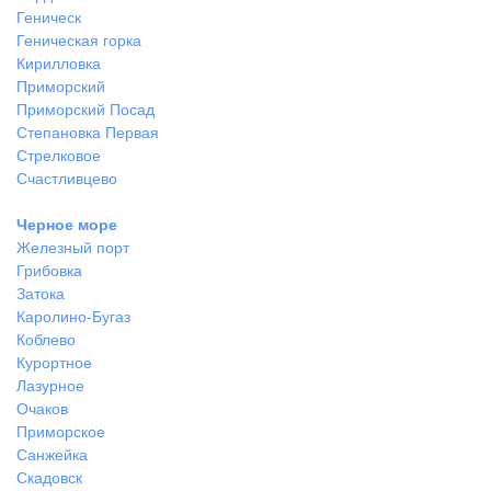
Геническ
Геническая горка
Кирилловка
Приморский
Приморский Посад
Степановка Первая
Стрелковое
Счастливцево
Черное море
Железный порт
Грибовка
Затока
Каролино-Бугаз
Коблево
Курортное
Лазурное
Очаков
Приморское
Санжейка
Скадовск