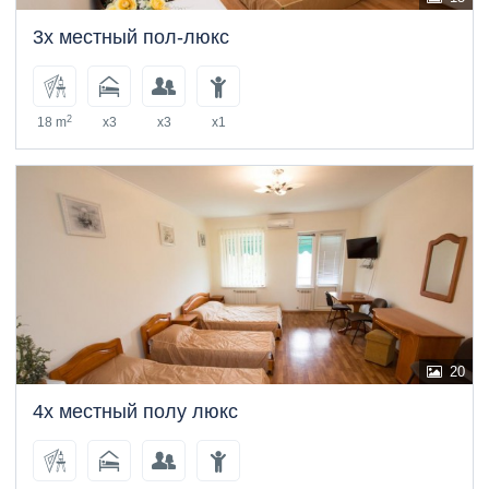
3х местный пол-люкс
2
18 m
x3
x3
x1
20
4х местный полу люкс