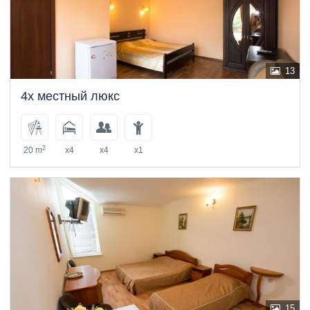
13
4х местный люкс
2
20 m
x4
x4
x1
15