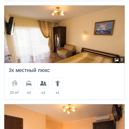
9
3х местный люкс
2
20 m
x3
x3
x1