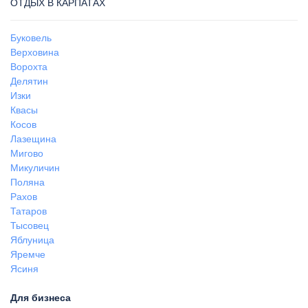
ОТДЫХ В КАРПАТАХ
Буковель
Верховина
Ворохта
Делятин
Изки
Квасы
Косов
Лазещина
Мигово
Микуличин
Поляна
Рахов
Татаров
Тысовец
Яблуница
Яремче
Ясиня
Для бизнеса