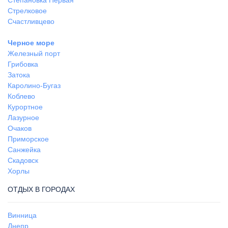
Стрелковое
Счастливцево
Черное море
Железный порт
Грибовка
Затока
Каролино-Бугаз
Коблево
Курортное
Лазурное
Очаков
Приморское
Санжейка
Скадовск
Хорлы
ОТДЫХ В ГОРОДАХ
Винница
Днепр