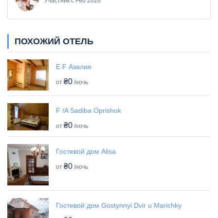
Участник с Feb 2020
ПОХОЖИЙ ОТЕЛЬ
E F Азалия
₴0
от
/ночь
F /A Sadiba Oprishok
₴0
от
/ночь
Гостевой дом Alisa
₴0
от
/ночь
Гостевой дом Gostynnyi Dvir u Marichky