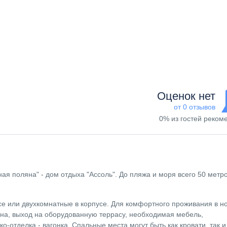
Оценок нет
от 0 отзывов
0% из гостей реком
ая поляна" - дом отдыха "Ассоль". До пляжа и моря всего 50 метро
усе или двухкомнатные в корпусе. Для комфортного проживания в н
она, выход на оборудованную террасу, необходимая мебель,
о-отделка - вагонка. Спальные места могут быть как кровати, так и