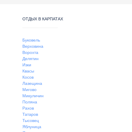
ОТДЫХ В КАРПАТАХ
Буковель
Верховина
Ворохта
Делятин
Изки
Квасы
Косов
Лазещина
Мигово
Микуличин
Поляна
Рахов
Татаров
Тысовец
Яблуница