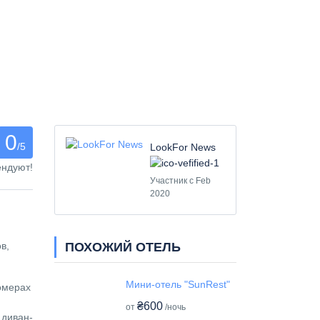
0
/5
LookFor News
ендуют!
Участник с Feb
2020
ПОХОЖИЙ ОТЕЛЬ
в,
Мини-отель "SunRest"
омерах
₴600
от
/ночь
 диван-