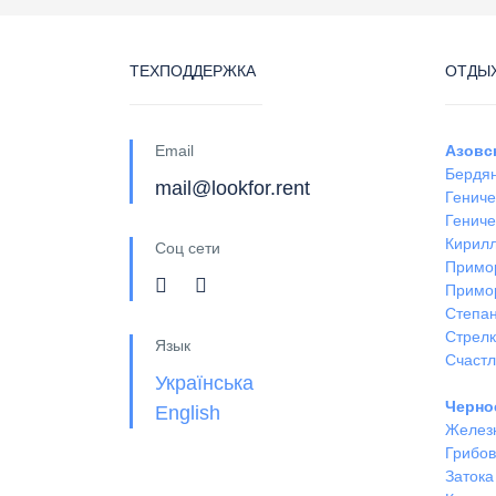
ТЕХПОДДЕРЖКА
ОТДЫХ
Email
Азовс
Бердя
mail@lookfor.rent
Гениче
Гениче
Кирил
Соц сети
Примо
Примо
Степан
Стрел
Язык
Счастл
Українська
Черно
English
Желез
Грибов
Затока