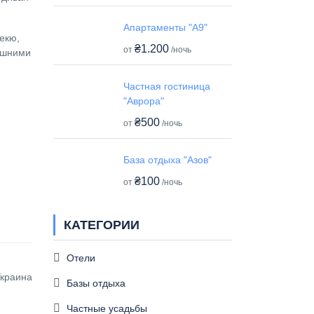
Апартаменты "А9"
екю,
₴1.200
от
/ночь
ашними
Частная гостиница
"Аврора"
₴500
от
/ночь
База отдыха "Азов"
₴100
от
/ночь
КАТЕГОРИИ
Отели
Украина
Базы отдыха
Частные усадьбы