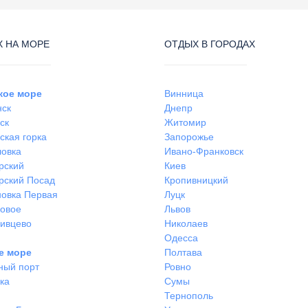
 НА МОРЕ
ОТДЫХ В ГОРОДАХ
кое море
Винница
нск
Днепр
ск
Житомир
ская горка
Запорожье
ловка
Ивано-Франковск
рский
Киев
рский Посад
Кропивницкий
овка Первая
Луцк
ковое
Львов
ивцево
Николаев
Одесса
е море
Полтава
ный порт
Ровно
ка
Сумы
Тернополь