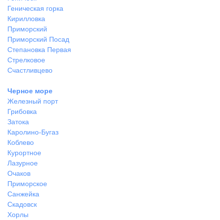
Геническая горка
Кирилловка
Приморский
Приморский Посад
Степановка Первая
Стрелковое
Счастливцево
Черное море
Железный порт
Грибовка
Затока
Каролино-Бугаз
Коблево
Курортное
Лазурное
Очаков
Приморское
Санжейка
Скадовск
Хорлы