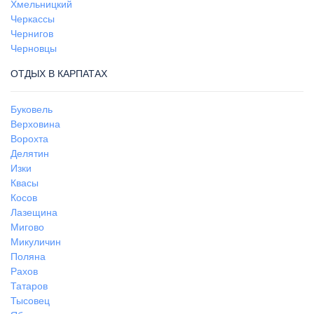
Хмельницкий
Черкассы
Чернигов
Черновцы
ОТДЫХ В КАРПАТАХ
Буковель
Верховина
Ворохта
Делятин
Изки
Квасы
Косов
Лазещина
Мигово
Микуличин
Поляна
Рахов
Татаров
Тысовец