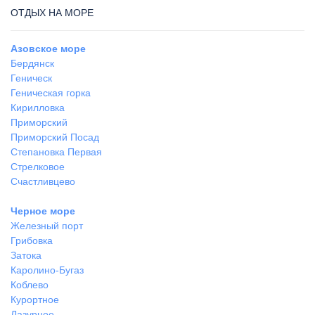
ОТДЫХ НА МОРЕ
Азовское море
Бердянск
Геническ
Геническая горка
Кирилловка
Приморский
Приморский Посад
Степановка Первая
Стрелковое
Счастливцево
Черное море
Железный порт
Грибовка
Затока
Каролино-Бугаз
Коблево
Курортное
Лазурное