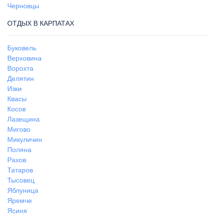
Черновцы
ОТДЫХ В КАРПАТАХ
Буковель
Верховина
Ворохта
Делятин
Изки
Квасы
Косов
Лазещина
Мигово
Микуличин
Поляна
Рахов
Татаров
Тысовец
Яблуница
Яремче
Ясиня