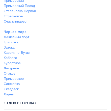
Приморский
Приморский Посад
Степановка Первая
Стрелковое
Счастливцево
Черное море
Железный порт
Грибовка
Затока
Каролино-Бугаз
Коблево
Курортное
Лазурное
Очаков
Приморское
Санжейка
Скадовск
Хорлы
ОТДЫХ В ГОРОДАХ