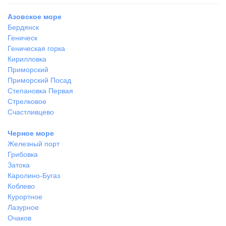
Азовское море
Бердянск
Геническ
Геническая горка
Кирилловка
Приморский
Приморский Посад
Степановка Первая
Стрелковое
Счастливцево
Черное море
Железный порт
Грибовка
Затока
Каролино-Бугаз
Коблево
Курортное
Лазурное
Очаков