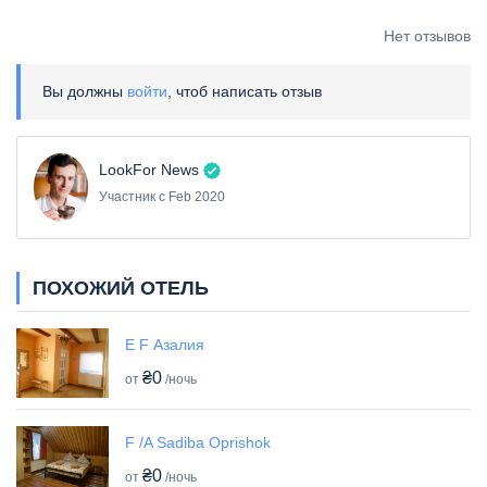
Нет отзывов
Вы должны
войти
, чтоб написать отзыв
LookFor News
Участник с Feb 2020
ПОХОЖИЙ ОТЕЛЬ
E F Азалия
₴0
от
/ночь
F /A Sadiba Oprishok
₴0
от
/ночь