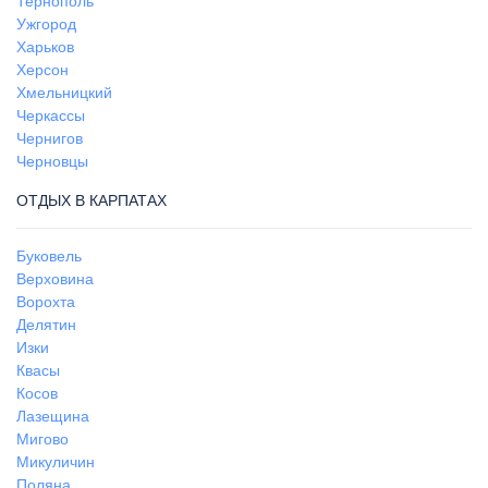
Тернополь
Ужгород
Харьков
Херсон
Хмельницкий
Черкассы
Чернигов
Черновцы
ОТДЫХ В КАРПАТАХ
Буковель
Верховина
Ворохта
Делятин
Изки
Квасы
Косов
Лазещина
Мигово
Микуличин
Поляна