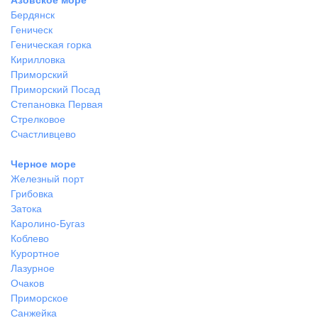
Бердянск
Геническ
Геническая горка
Кирилловка
Приморский
Приморский Посад
Степановка Первая
Стрелковое
Счастливцево
Черное море
Железный порт
Грибовка
Затока
Каролино-Бугаз
Коблево
Курортное
Лазурное
Очаков
Приморское
Санжейка