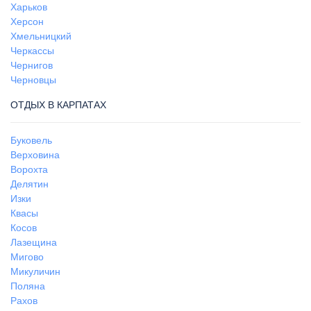
Харьков
Херсон
Хмельницкий
Черкассы
Чернигов
Черновцы
ОТДЫХ В КАРПАТАХ
Буковель
Верховина
Ворохта
Делятин
Изки
Квасы
Косов
Лазещина
Мигово
Микуличин
Поляна
Рахов