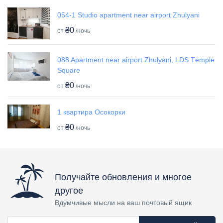
054-1 Studio apartment near airport Zhulyani
₴0
от
/ночь
088 Apartment near airport Zhulyani, LDS Tеmple
Square
₴0
от
/ночь
1 квартира Осокорки
₴0
от
/ночь
Получайте обновления и многое
другое
Вдумчивые мысли на ваш почтовый ящик