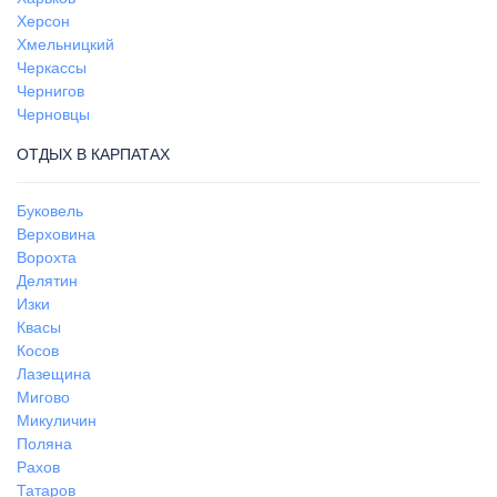
Херсон
Хмельницкий
Черкассы
Чернигов
Черновцы
ОТДЫХ В КАРПАТАХ
Буковель
Верховина
Ворохта
Делятин
Изки
Квасы
Косов
Лазещина
Мигово
Микуличин
Поляна
Рахов
Татаров