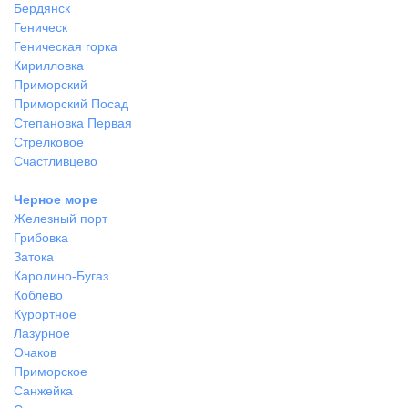
Бердянск
Геническ
Геническая горка
Кирилловка
Приморский
Приморский Посад
Степановка Первая
Стрелковое
Счастливцево
Черное море
Железный порт
Грибовка
Затока
Каролино-Бугаз
Коблево
Курортное
Лазурное
Очаков
Приморское
Санжейка