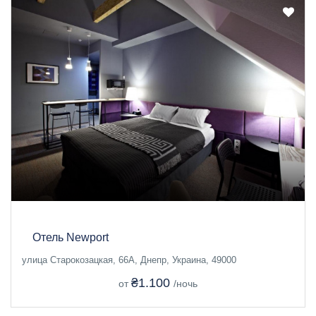
Отель Newport
улица Старокозацкая, 66А, Днепр, Украина, 49000
₴1.100
от
/ночь