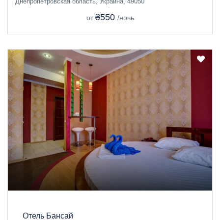
Днепропетровская область, Украина, 49050
₴550
от
/ночь
Отель Бансай