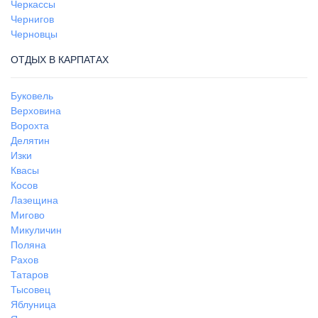
Черкассы
Чернигов
Черновцы
ОТДЫХ В КАРПАТАХ
Буковель
Верховина
Ворохта
Делятин
Изки
Квасы
Косов
Лазещина
Мигово
Микуличин
Поляна
Рахов
Татаров
Тысовец
Яблуница