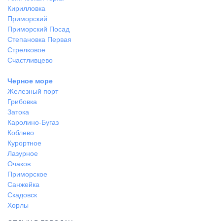
Кирилловка
Приморский
Приморский Посад
Степановка Первая
Стрелковое
Счастливцево
Черное море
Железный порт
Грибовка
Затока
Каролино-Бугаз
Коблево
Курортное
Лазурное
Очаков
Приморское
Санжейка
Скадовск
Хорлы