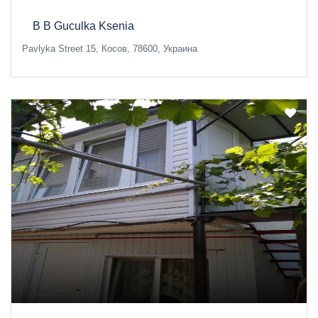
B B Guсulka Ksenia
Pavlyka Street 15, Косов, 78600, Украина